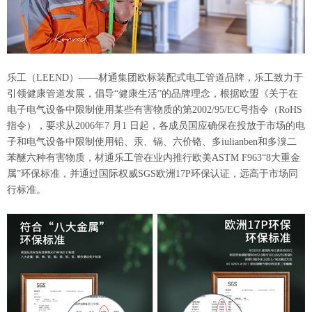
乐工（LEEND）——材通集团欧标装配式电工管道品牌，乐工致力于
引领健康管道发展，倡导“健康生活”的品牌理念，根据欧盟《关于在
电子电气设备中限制使用某些有害物质的第2002/95/EC号指令（RoHS
指令），要求从2006年7 月1 日起，各成员国应确保在投放于市场的电
子和电气设备中限制使用铅、汞、镉、六价铬、多iulianben和多溴二
苯醚六种有害物质，材通乐工管在业内推行欧美ASTM F963“8大重金
属”环保标准，并通过国际权威SGS欧洲17P环保认证，远高于市场同
行标准。