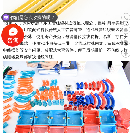
联系
你们是怎么收费的呢？
400
“装配式”，大势所趋！乐工管延续材通装配式理念，倡导“简单实用”的
产品理念，用装配式替代传统人工弹簧弯管，造成线管组织破坏发
白，拉伸而变薄，使用寿命变短，弯管部位拉线易折、易断，存在安
全隐患等弊端；使用90小弯头或三通，穿线或拉线困难，造成死线和
电线损伤等安全问题。装配式大弯管件，便于后期维护，不伤线，拉
线顺畅及局部解决活线问题。