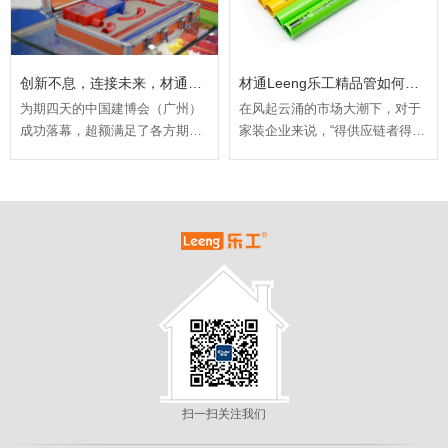
创新不息，连接未来，材通乐工2024广州建博会圆满落幕
材通Leeng乐工精品管如何助力欧派领跑整装赛道？
为期四天的中国建博会（广州）
在风起云涌的市场大潮下，对于
成功落幕，超额满足了各方期
家装企业来说，“得供应链者得天
待。展会全方位展现出的庞大参
下”！供应链运营能力是家居企业
展阵容、高参观流量、新品展
不可或缺的核心竞争力和战略制
示、优惠政策及前沿论坛，为下
高点。站在潮头之上的家居龙头
半年的行业征程注入强劲启动能
欧派集团正是凭借强大的供应链
量。材通旗下乐工品牌凭借其创
能力，不断地在激烈的竞争中构
新成果与环保理念，在整家定制
建护城河，从而多次实现高基数
赛道大放异彩。
下的高增长，连续创下多个行业
新纪录。
扫一扫关注我们